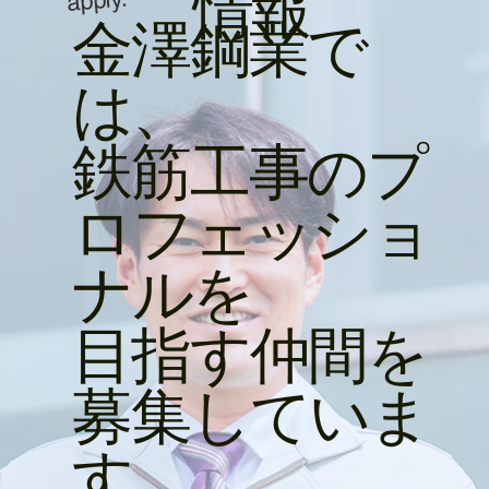
情報
金澤鋼業で
は、
鉄筋工事のプ
ロフェッショ
ナルを
目指す仲間を
募集していま
す。