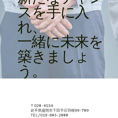
スを手に入
れ、
一緒に未来を
築きましょ
う。
株式会社金澤鋼業
〒028-4134
岩手県盛岡市下田字石羽根99-789
TEL/019-683-2888