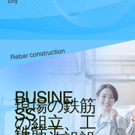
city
Rebar construction
BUSINE
現場の鉄筋
SS
の組立、工
​鉄筋工