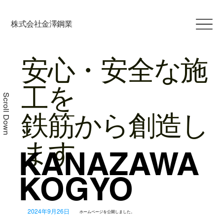
​株式会社金澤鋼業
安心・安全な施
工を
Scroll Down
鉄筋から創造し
ます
KANAZAWA
KANAZAWA
KOGYO
KOGYO
2024年9月26日
ホームページを公開しました。