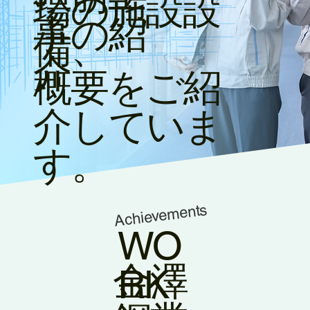
場の施設設
事の紹
備、
介
概要をご紹
介していま
す。
Achievements
WO
金澤
RK