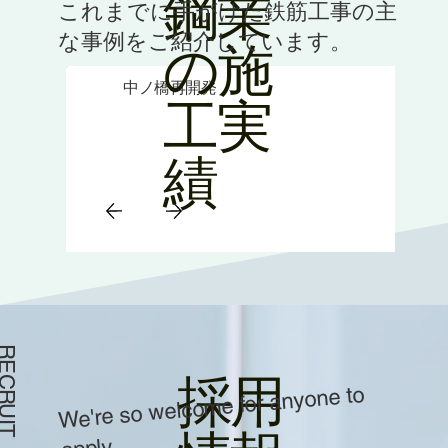
鋼業
これまでに手がけた鉄筋工事の主
な事例をご紹介しています。
の​施
中ノ橋再開発
工実
績
ECRUIT
​採用
We're so welcome for anyone to
apply.