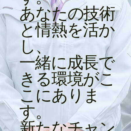
あなたの技術
と情熱を活か
し、
一緒に成長で
きる環境がこ
こにありま
す。
新たなチャン