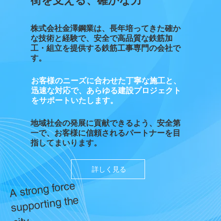
街を支える、確かな力
株式会社金澤鋼業は、長年培ってきた確か
な技術と経験で、安全で高品質な鉄筋加
工・組立を提供する鉄筋工事専門の会社で
す。
お客様のニーズに合わせた丁寧な施工と、
迅速な対応で、あらゆる建設プロジェクト
をサポートいたします。
地域社会の発展に貢献できるよう、安全第
一で、お客様に信頼されるパートナーを目
指してまいります。
詳しく見る
A strong force
supporting the